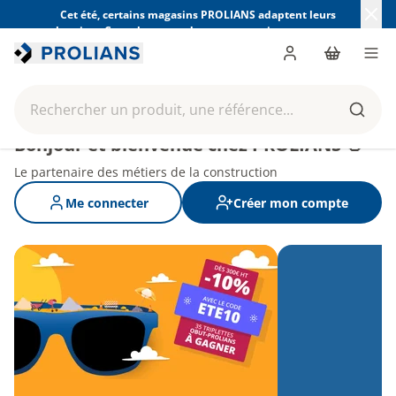
Cet été, certains magasins PROLIANS adaptent leurs
horaires. Consultez ceux de votre magasin avant votre
visite.
Trouver mon magasin
Me connecter
Panier
Men
Rechercher un produit, une référence...
Reche
Bonjour et bienvenue chez PROLIANS 👋
Le partenaire des métiers de la construction
Me connecter
Créer mon compte