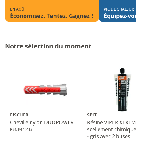
EN AOÛT
PIC DE CHALEUR
Économisez. Tentez. Gagnez !
Équipez-vous
Notre sélection du moment
FISCHER
SPIT
Cheville nylon DUOPOWER
Résine VIPER XTREM p
scellement chimique -
Réf. P4401I5
- gris avec 2 buses