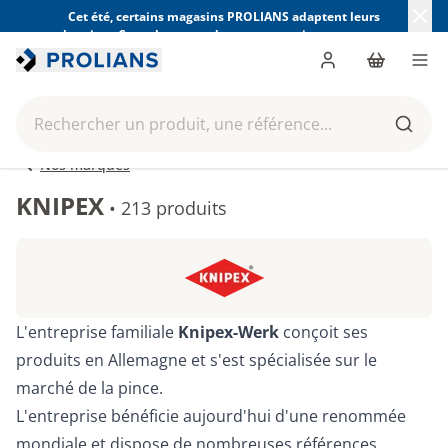
Cet été, certains magasins PROLIANS adaptent leurs
horaires. Consultez ceux de votre magasin avant votre
visite.
Trouver mon magasin
Me connecter
Panier
Men
Rechercher un produit, une référence...
Reche
Nos marques
KNIPEX
•
213 produits
L'entreprise familiale
Knipex-Werk
conçoit ses
produits en Allemagne et s'est spécialisée sur le
marché de la pince.
L'entreprise bénéficie aujourd'hui d'une renommée
mondiale et dispose de nombreuses références