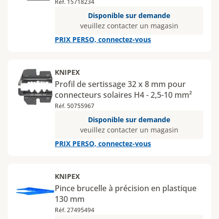
mm² pour pince à sertir 97 43 200
Réf. 15718234
Disponible sur demande
veuillez contacter un magasin
PRIX PERSO, connectez-vous
KNIPEX
Profil de sertissage 32 x 8 mm pour
connecteurs solaires H4 - 2,5-10 mm²
Réf. 50755967
Disponible sur demande
veuillez contacter un magasin
PRIX PERSO, connectez-vous
KNIPEX
Pince brucelle à précision en plastique
130 mm
Réf. 27495494