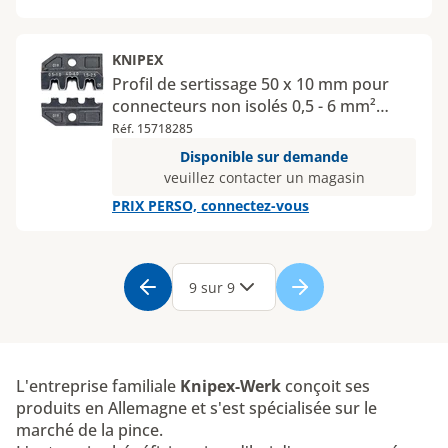
KNIPEX
Profil de sertissage 50 x 10 mm pour
connecteurs non isolés 0,5 - 6 mm²
pour pince à sertir 97 43 200
Réf. 15718285
Disponible sur demande
veuillez contacter un magasin
PRIX PERSO, connectez-vous
Page
1
Page
2
Page
3
Page
4
Page
5
Page
6
Page
7
Page
8
Page
9
9 sur 9
L'entreprise familiale
Knipex-Werk
conçoit ses
produits en Allemagne et s'est spécialisée sur le
marché de la pince.