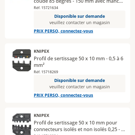
coudé 85 degrés - 150 mm avec manche
gainé PVC
Réf. 15721634
Disponible sur demande
veuillez contacter un magasin
PRIX PERSO, connectez-vous
KNIPEX
Profil de sertissage 50 x 10 mm - 0,5 à 6
mm²
Réf. 15718269
Disponible sur demande
veuillez contacter un magasin
PRIX PERSO, connectez-vous
KNIPEX
Profil de sertissage 50 x 10 mm pour
connecteurs isolés et non isolés 0,25 - 6