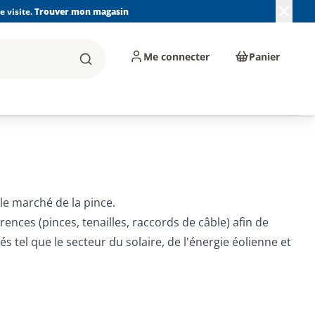
 visite.
Trouver mon magasin
Me connecter
Panier
Rechercher
, machines et
Plomberie, Sanitaire,
Équipements de
ents d'atelier
Chauffage, Climatisation
chantier
et Pompage
le marché de la pince.
ces (pinces, tenailles, raccords de câble) afin de
tel que le secteur du solaire, de l'énergie éolienne et