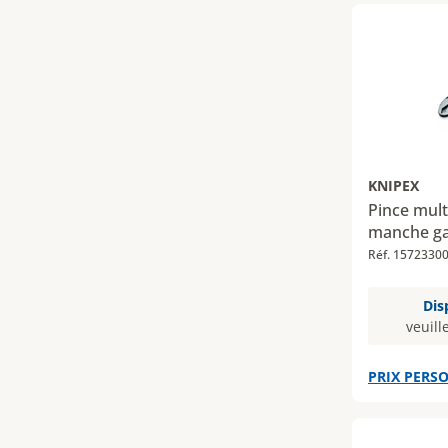
KNIPEX
Pince mult
manche g
Réf. 1572330
Dis
veuill
PRIX PERSO