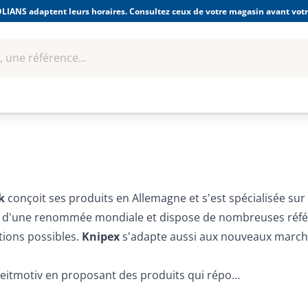
LIANS adaptent leurs horaires. Consultez ceux de votre magasin avant votre
 une référence...
Boulonnerie-visserie et
Soudage
bles
Quincaillerie
Fixations
équipem
k
conçoit ses produits en Allemagne et s'est spécialisée sur 
i d'une renommée mondiale et dispose de nombreuses référen
tions possibles.
Knipex
s'adapte aussi aux nouveaux marchés 
eitmotiv en proposant des produits qui répo…