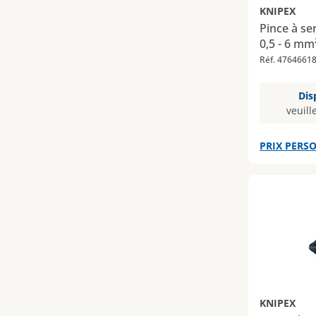
KNIPEX
Pince à ser
0,5 - 6 mm
Réf. 4764661
Dis
veuill
PRIX PERSO
KNIPEX