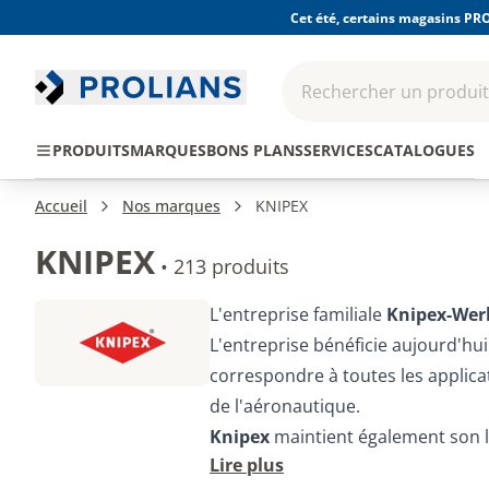
Cet été, certains magasins PRO
Rechercher un produit,
EPI - Protection
Outillage
Consomma
PRODUITS
MARQUES
BONS PLANS
SERVICES
CATALOGUES
individuelle
Accueil
Nos marques
KNIPEX
KNIPEX
•
213 produits
L'entreprise familiale
Knipex-Wer
L'entreprise bénéficie aujourd'hu
correspondre à toutes les applica
de l'aéronautique.
Knipex
maintient également son l
Lire plus