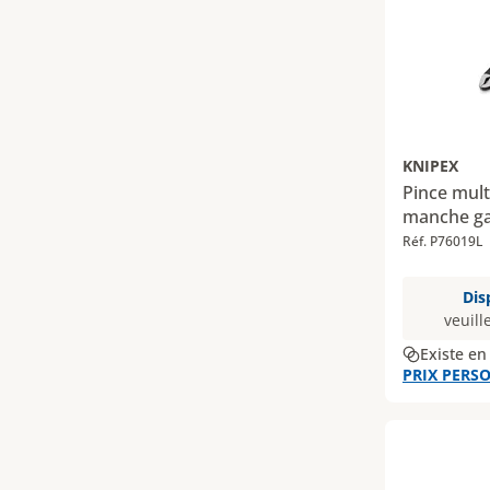
KNIPEX
Pince mul
manche ga
Réf. P76019L
Dis
veuill
Existe en
PRIX PERSO