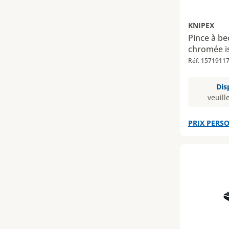
KNIPEX
Pince à be
chromée i
Réf. 1571911
Dis
veuill
PRIX PERSO