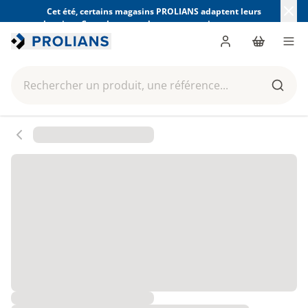
Cet été, certains magasins PROLIANS adaptent leurs
horaires. Consultez ceux de votre magasin avant votre
visite.
Trouver mon magasin
Me connecter
Panier
Men
Rechercher un produit, une référence...
Reche