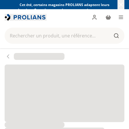
Cet été, certains magasins PROLIANS adaptent leurs
horaires. Consultez ceux de votre magasin avant votre
visite.
Trouver mon magasin
Me connecter
Panier
Men
Rechercher un produit, une référence...
Reche