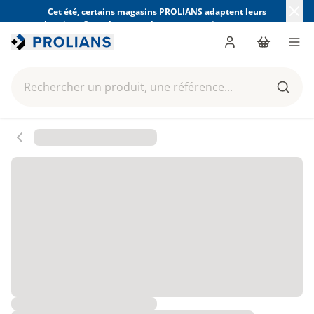
Cet été, certains magasins PROLIANS adaptent leurs
horaires. Consultez ceux de votre magasin avant votre
visite.
Trouver mon magasin
Me connecter
Panier
Men
Rechercher un produit, une référence...
Reche