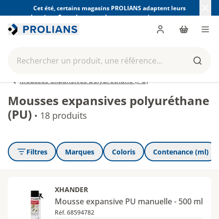
Cet été, certains magasins PROLIANS adaptent leurs
horaires. Consultez ceux de votre magasin avant votre
visite.
Trouver mon magasin
Me connecter
Panier
Men
Rechercher un produit, une référence...
Reche
Mousses expansives polyuréthane (PU)
Mousses expansives polyuréthane
(PU)
•
18 produits
Filtres
Marques
Coloris
Contenance (ml)
XHANDER
Mousse expansive PU manuelle - 500 ml
Réf. 68594782