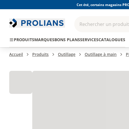
Cet été, certains magasins PRO
Rechercher un produit,
EPI - Protection
Outillage
Consomma
PRODUITS
MARQUES
BONS PLANS
SERVICES
CATALOGUES
individuelle
Accueil
Produits
Outillage
Outillage à main
P