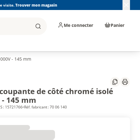
 visite.
Trouver mon magasin
Me connecter
Panier
Rechercher
, machines et
Plomberie, Sanitaire,
Équipements de
ents d'atelier
Chauffage, Climatisation
chantier
et Pompage
 1000V - 145 mm
Partager
Imprim
 coupante de côté chromé isolé
 - 145 mm
S : 15721766
•
Réf. fabricant : 70 06 140