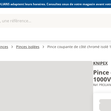
LIANS adaptent leurs horaires. Consultez ceux de votre magasin avant votre
 une référence...
Boulonnerie-visserie et
Soudage
bles
Quincaillerie
Fixations
équipem
inces
Pinces isolées
Pince coupante de côté chromé isolé
KNIPEX
Pince
1000V
Réf. PROLIAN