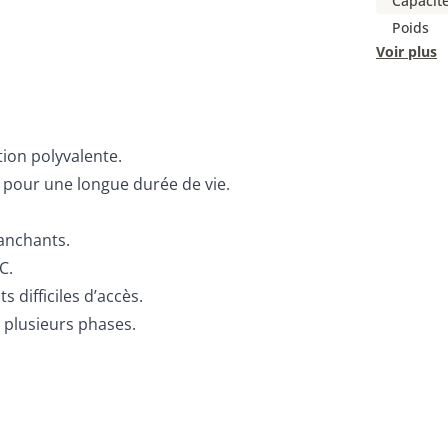
Capacit
Poids
Voir plus
tion polyvalente.
n pour une longue durée de vie.
ranchants.
C.
 difficiles d’accès.
n plusieurs phases.