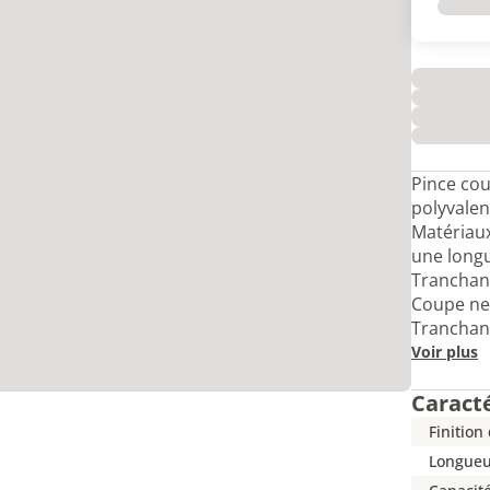
Pince cou
polyvalen
Matériaux
une longu
Tranchant
Coupe net
Tranchan
Voir plus
Caract
Finition
Longueu