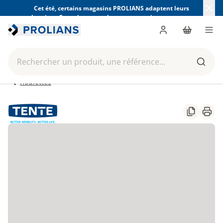
Cet été, certains magasins PROLIANS adaptent leurs
horaires. Consultez ceux de votre magasin avant votre
visite.
Trouver mon magasin
Me connecter
Panier
Men
Rechercher un produit, une référence...
Reche
Roulettes
Partager
Impr