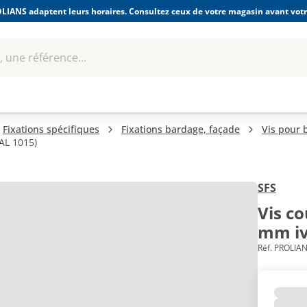
LIANS adaptent leurs horaires. Consultez ceux de votre magasin avant votre
 une référence...
Boulonnerie-visserie et
Soudage
bles
Quincaillerie
Fixations
équipem
Fixations spécifiques
Fixations bardage, façade
Vis pour 
RAL 1015)
SFS
Vis c
mm ivo
Réf. PROLIAN