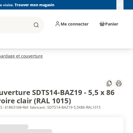
 visite.
Trouver mon magasin
Me connecter
Panier
Rechercher
, machines et
Plomberie, Sanitaire,
Équipements de
ents d'atelier
Chauffage, Climatisation
chantier
et Pompage
bardage et couverture
Partager
Imprim
ouverture SDTS14-BAZ19 - 5,5 x 86
ire clair (RAL 1015)
S : 61863168
•
Réf. fabricant : SDTS14-BAZ19-5,5X86-RAL1015