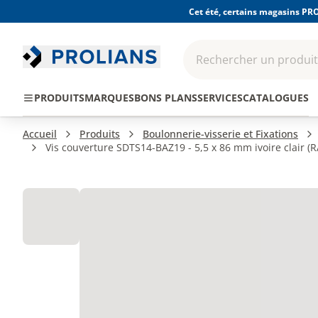
Cet été, certains magasins PRO
Rechercher un produit,
EPI - Protection
Outillage
Consomma
PRODUITS
MARQUES
BONS PLANS
SERVICES
CATALOGUES
individuelle
Accueil
Produits
Boulonnerie-visserie et Fixations
Vis couverture SDTS14-BAZ19 - 5,5 x 86 mm ivoire clair (