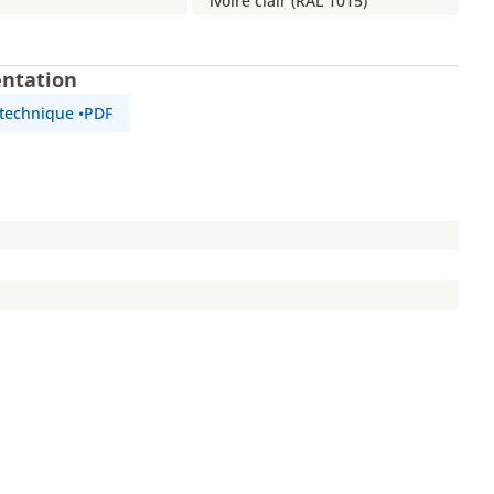
ivoire clair (RAL 1015)
ntation
 technique
•
PDF