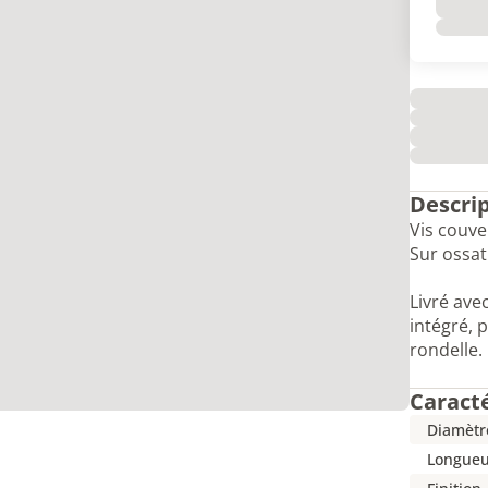
Descri
Vis couve
Sur ossat
Livré ave
intégré, 
rondelle.
Caract
Diamètr
Longueu