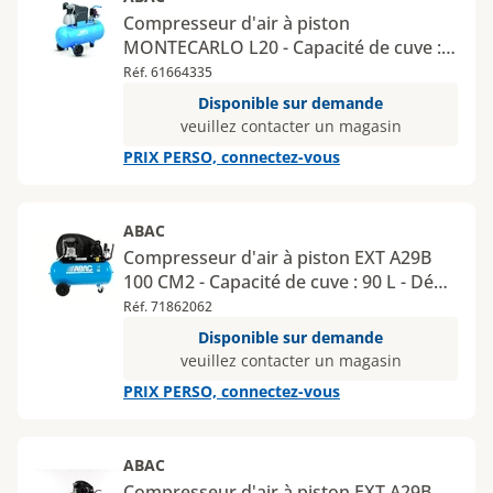
Compresseur d'air à piston
MONTECARLO L20 - Capacité de cuve :
50 L - Débit : 13,2 m³/h - Pression : 10
Réf. 61664335
bar
Disponible sur demande
veuillez contacter un magasin
PRIX PERSO, connectez-vous
ABAC
Compresseur d'air à piston EXT A29B
100 CM2 - Capacité de cuve : 90 L - Débit
: 15,3 m³/h - Pression : 10 bar
Réf. 71862062
Disponible sur demande
veuillez contacter un magasin
PRIX PERSO, connectez-vous
ABAC
Compresseur d'air à piston EXT A29B