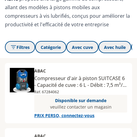
allant des modèles à pistons mobiles aux
compresseurs à vis lubrifiés, conçus pour améliorer la
productivité et l'efficacité de votre entreprise
Filtres
Catégorie
Avec cuve
Avec huile
ABAC
Compresseur d'air à piston SUITCASE 6
- Capacité de cuve : 6 L - Débit : 7,5 m³/h
- Pression : 8 bar
Réf. 67284062
Disponible sur demande
veuillez contacter un magasin
PRIX PERSO, connectez-vous
ABAC