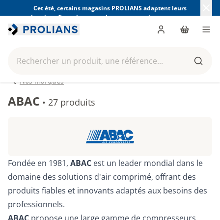
Cet été, certains magasins PROLIANS adaptent leurs
horaires. Consultez ceux de votre magasin avant votre
visite.
Trouver mon magasin
Me connecter
Panier
Men
Rechercher un produit, une référence...
Reche
Nos marques
ABAC
•
27 produits
Fondée en 1981,
ABAC
est un leader mondial dans le
domaine des solutions d'air comprimé, offrant des
produits fiables et innovants adaptés aux besoins des
professionnels.
ABAC
propose une large gamme de compresseurs,