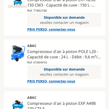
150 CM3 - Capacité de cuve : 150 L -
Débit : 20,2 m³/h - Pression : 10 bar
Réf. 71862186
Disponible sur demande
veuillez contacter un magasin
PRIX PERSO, connectez-vous
ABAC
Compresseur d'air à piston POLE L20 -
Capacité de cuve : 24 L - Débit : 9,6 m³/h
- Pression : 10 bar
Réf. 61664416
Disponible sur demande
veuillez contacter un magasin
PRIX PERSO, connectez-vous
ABAC
Compresseur d'air à piston EXP A49B
270 CT5,5