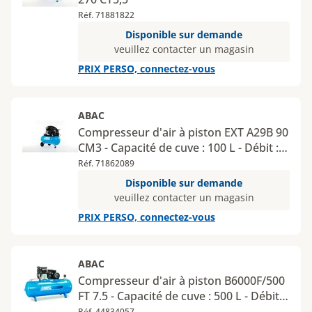
Réf. 71881822
Disponible sur demande
veuillez contacter un magasin
PRIX PERSO, connectez-vous
ABAC
Compresseur d'air à piston EXT A29B 90
CM3 - Capacité de cuve : 100 L - Débit :
19,2 m³/h - Pression : 10 bar
Réf. 71862089
Disponible sur demande
veuillez contacter un magasin
PRIX PERSO, connectez-vous
ABAC
Compresseur d'air à piston B6000F/500
FT 7.5 - Capacité de cuve : 500 L - Débit :
41 m³/h - Pression : 11 bar
Réf. 44834057