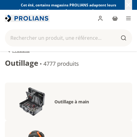
Cet été, certains magasins PROLIANS adaptent leurs
horaires. Consultez ceux de votre magasin avant votre
visite.
Trouver mon magasin
Me connecter
Panier
Men
Rechercher un produit, une référence...
Reche
Produits
Outillage
•
4777 produits
Outillage à main