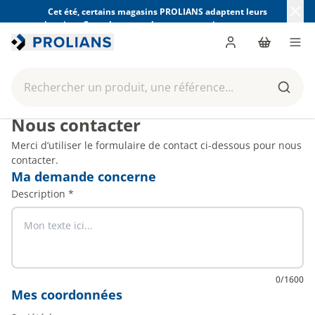
Cet été, certains magasins PROLIANS adaptent leurs
horaires. Consultez ceux de votre magasin avant votre
visite.
Trouver mon magasin
Me connecter
Panier
Men
Rechercher un produit, une référence...
Reche
Nous contacter
Merci d’utiliser le formulaire de contact ci-dessous pour nous
contacter.
Ma demande concerne
Description
*
0
/
1600
Mes coordonnées