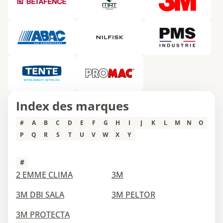
Index des marques
#
A
B
C
D
E
F
G
H
I
J
K
L
M
N
O
P
Q
R
S
T
U
V
W
X
Y
#
2 EMME CLIMA
3M
3M DBI SALA
3M PELTOR
3M PROTECTA