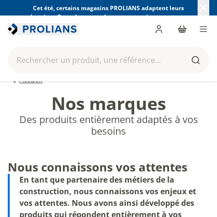
Cet été, certains magasins PROLIANS adaptent leurs
horaires. Consultez ceux de votre magasin avant votre
visite.
Trouver mon magasin
Me connecter
Panier
Men
Rechercher un produit, une référence...
Reche
Accueil
Nos marques
Des produits entièrement adaptés à vos
besoins
Nous connaissons vos attentes
En tant que partenaire des métiers de la
construction, nous connaissons vos enjeux et
vos attentes. Nous avons ainsi développé des
produits qui répondent entièrement à vos