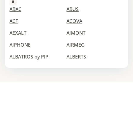
A
ABAC
ABUS
ACF
ACOVA
AEXALT
AIMONT
AIPHONE
AIRMEC
ALBATROS by PIP
ALBERTS
ALFAFLEX
ALGI EQUIPEMENTS
ALSAFIX
ALTRAD
ANJOS VENTILATION
ANQUIER
ANSELL
ANTIPANIC
AQ PRO
ARELEC
ARMORGARD
ARTIPLASTIC