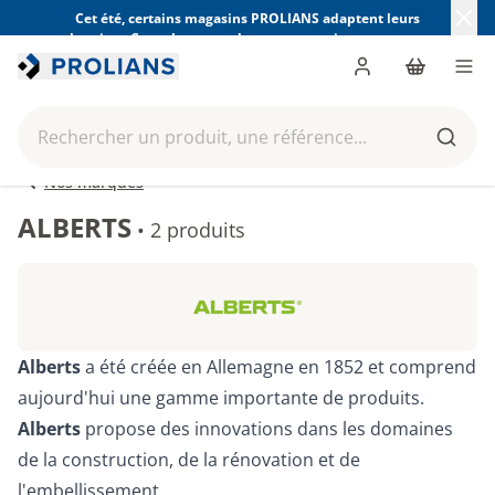
Cet été, certains magasins PROLIANS adaptent leurs
horaires. Consultez ceux de votre magasin avant votre
visite.
Trouver mon magasin
Me connecter
Panier
Men
Rechercher un produit, une référence...
Reche
Nos marques
ALBERTS
•
2 produits
Alberts
a été créée en Allemagne en 1852 et comprend
aujourd'hui une gamme importante de produits.
Alberts
propose des innovations dans les domaines
de la construction, de la rénovation et de
l'embellissement.