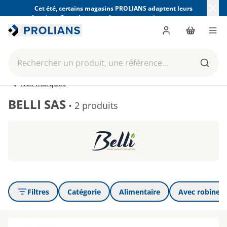
Cet été, certains magasins PROLIANS adaptent leurs
horaires. Consultez ceux de votre magasin avant votre
visite.
Trouver mon magasin
Me connecter
Panier
Men
Rechercher un produit, une référence...
Reche
Nos marques
BELLI SAS
•
2 produits
Filtres
Catégorie
Alimentaire
Avec robinet