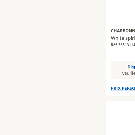
CHARBONN
White spiri
Réf. 6651311
Dis
veuill
PRIX PERSO