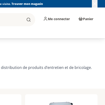
 visite.
Trouver mon magasin
Me connecter
Panier
Rechercher
, machines et
Plomberie, Sanitaire,
Équipements de
ents d'atelier
Chauffage, Climatisation
chantier
et Pompage
distribution de produits d’entretien et de bricolage.