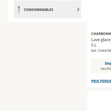
CONSOMMABLES
CHARBONN
Lave glace 
5 L
Réf. 7169479
Dis
veuill
PRIX PERSO