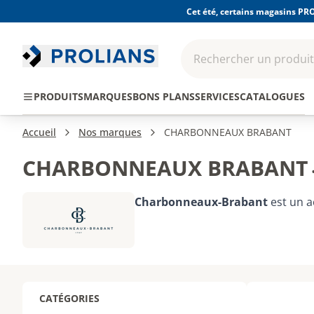
Cet été, certains magasins PRO
Rechercher un produit,
EPI - Protection
Outillage
Consomma
PRODUITS
MARQUES
BONS PLANS
SERVICES
CATALOGUES
individuelle
Accueil
Nos marques
CHARBONNEAUX BRABANT
CHARBONNEAUX BRABANT
Charbonneaux-Brabant
est un a
CATÉGORIES