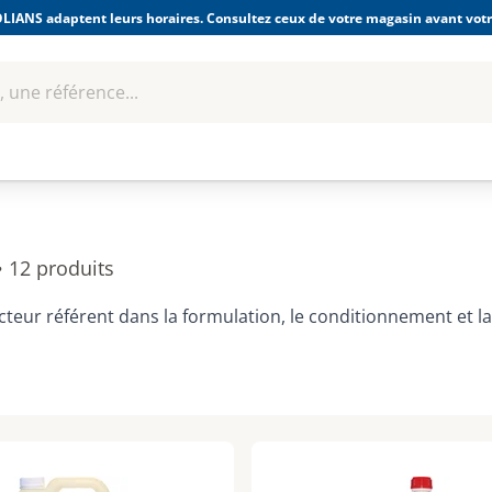
LIANS adaptent leurs horaires. Consultez ceux de votre magasin avant votre
 une référence...
Boulonnerie-visserie et
Soudage
bles
Quincaillerie
Fixations
équipem
•
12 produits
cteur référent dans la formulation, le conditionnement et la 