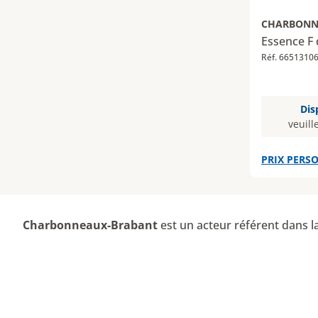
CHARBONN
Essence F d
Réf. 6651310
Dis
veuill
PRIX PERSO
Charbonneaux-Brabant
est un acteur référent dans la