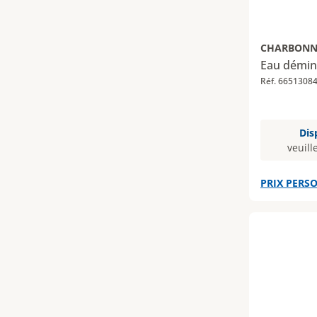
CHARBONN
Eau déminé
Réf. 6651308
Dis
veuill
PRIX PERSO