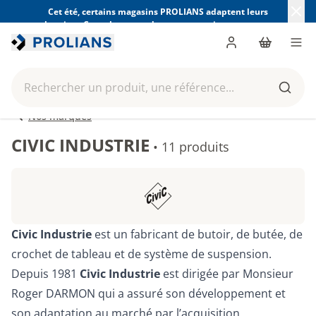
Cet été, certains magasins PROLIANS adaptent leurs
horaires. Consultez ceux de votre magasin avant votre
visite.
Trouver mon magasin
Me connecter
Panier
Men
Rechercher un produit, une référence...
Reche
Nos marques
CIVIC INDUSTRIE
•
11 produits
Civic Industrie
est un fabricant de butoir, de butée, de
crochet de tableau et de système de suspension.
Depuis 1981
Civic Industrie
est dirigée par Monsieur
Roger DARMON qui a assuré son développement et
son adaptation au marché par l’acquisition