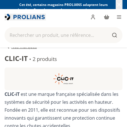
Cet été, certains magasins PROLIANS adaptent leurs
horaires. Consultez ceux de votre magasin avant votre
visite.
Trouver mon magasin
Me connecter
Panier
Men
Rechercher un produit, une référence...
Reche
Nos marques
CLIC-IT
•
2 produits
CLiC-iT
est une marque française spécialisée dans les
systèmes de sécurité pour les activités en hauteur.
Fondée en 2011, elle est reconnue pour ses dispositifs
innovants qui garantissent une protection continue
contre les chutes accidentelles.