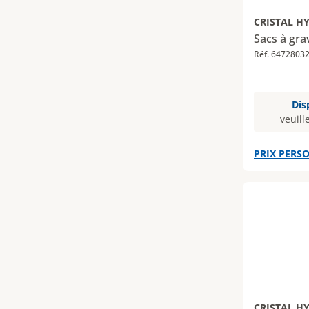
CRISTAL H
Sacs à grav
Réf. 6472803
Dis
veuill
PRIX PERSO
CRISTAL H