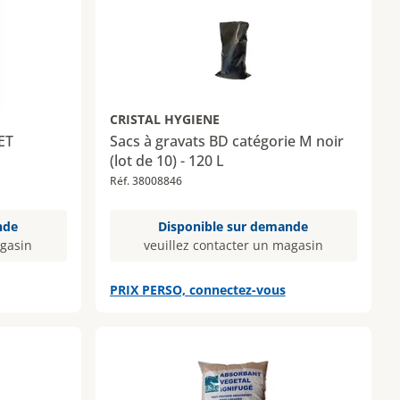
CRISTAL HYGIENE
ET
Sacs à gravats BD catégorie M noir
(lot de 10) - 120 L
Réf. 38008846
nde
Disponible sur demande
agasin
veuillez contacter un magasin
PRIX PERSO, connectez-vous