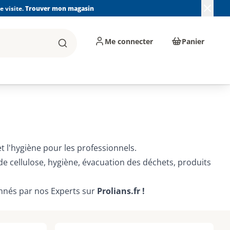
 visite.
Trouver mon magasin
Me connecter
Panier
Rechercher
, machines et
Plomberie, Sanitaire,
Équipements de
ents d'atelier
Chauffage, Climatisation
chantier
et Pompage
et l'hygiène pour les professionnels.
e cellulose, hygiène, évacuation des déchets, produits
onnés par nos Experts sur
Prolians.fr !