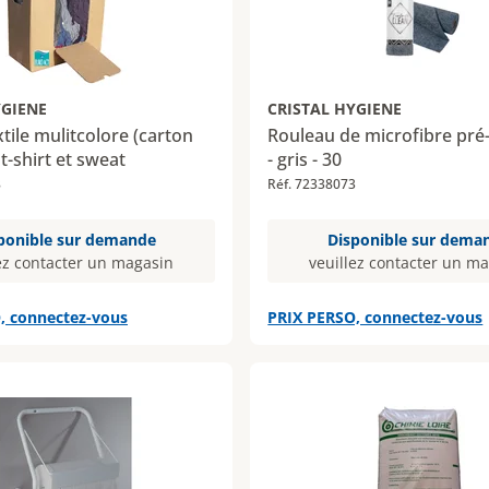
YGIENE
CRISTAL HYGIENE
xtile mulitcolore (carton
Rouleau de microfibre pr
 t-shirt et sweat
- gris - 30
8
Réf. 72338073
ponible sur demande
Disponible sur dema
ez contacter un magasin
veuillez contacter un m
, connectez-vous
PRIX PERSO, connectez-vous