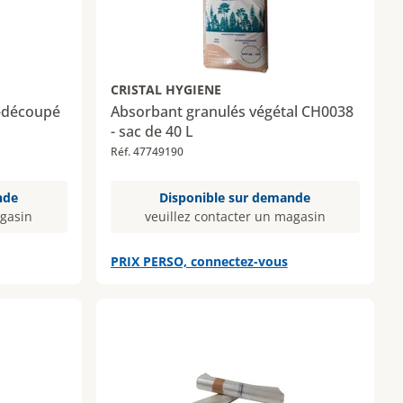
CRISTAL HYGIENE
é-découpé
Absorbant granulés végétal CH0038
- sac de 40 L
Réf. 47749190
nde
Disponible sur demande
agasin
veuillez contacter un magasin
PRIX PERSO, connectez-vous