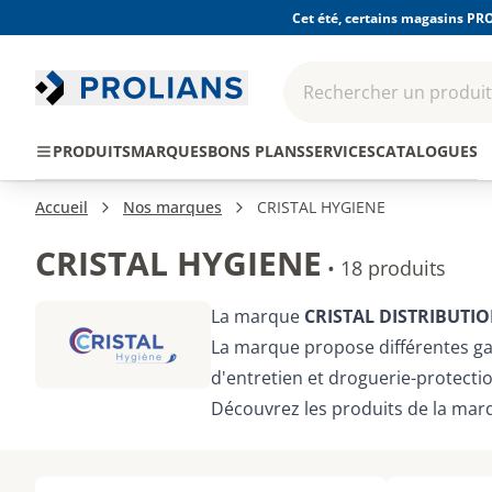
Cet été, certains magasins PRO
Rechercher un produit,
EPI - Protection
Outillage
Consomma
PRODUITS
MARQUES
BONS PLANS
SERVICES
CATALOGUES
individuelle
Accueil
Nos marques
CRISTAL HYGIENE
CRISTAL HYGIENE
•
18 produits
La marque
CRISTAL DISTRIBUTIO
La marque propose différentes gam
d'entretien et droguerie-protectio
Découvrez les produits de la ma