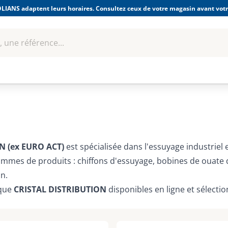
LIANS adaptent leurs horaires. Consultez ceux de votre magasin avant votre
 une référence...
Boulonnerie-visserie et
Soudage
bles
Quincaillerie
Fixations
équipem
N (ex EURO ACT)
est spécialisée dans l'essuyage industriel 
mes de produits : chiffons d'essuyage, bobines de ouate d
n.
rque
CRISTAL DISTRIBUTION
disponibles en ligne et sélecti