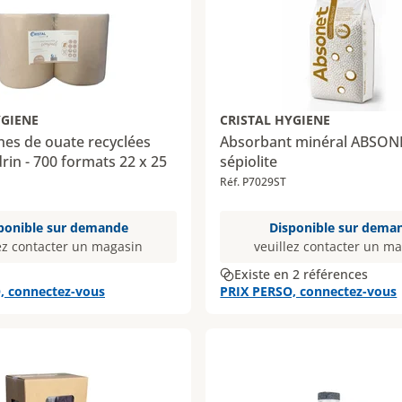
YGIENE
CRISTAL HYGIENE
nes de ouate recyclées
Absorbant minéral ABSON
in - 700 formats 22 x 25
sépiolite
Réf. P7029ST
1
ponible sur demande
Disponible sur dema
ez contacter un magasin
veuillez contacter un m
Existe en 2 références
, connectez-vous
PRIX PERSO, connectez-vous