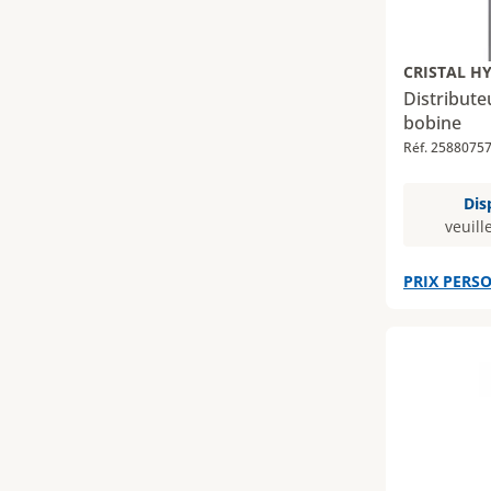
CRISTAL H
Distribut
bobine
Réf. 2588075
Dis
veuill
PRIX PERSO