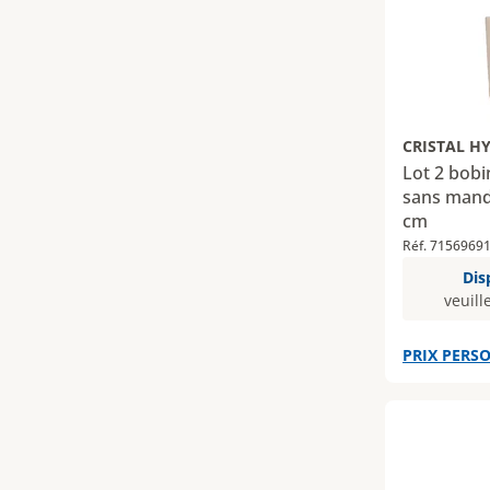
CRISTAL H
Lot 2 bobi
sans mandr
cm
Réf. 7156969
Dis
veuill
PRIX PERSO