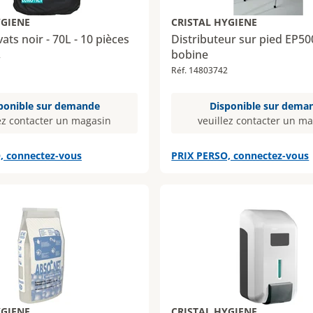
YGIENE
CRISTAL HYGIENE
ats noir - 70L - 10 pièces
Distributeur sur pied EP5
bobine
2
Réf. 14803742
ponible sur demande
Disponible sur dema
ez contacter un magasin
veuillez contacter un m
, connectez-vous
PRIX PERSO, connectez-vous
YGIENE
CRISTAL HYGIENE