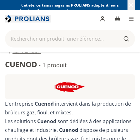
Cet été, certains magasins PROLIANS adaptent leurs
horaires. Consultez ceux de votre magasin avant votre
visite.
Trouver mon magasin
Me connecter
Panier
Men
Rechercher un produit, une référence...
Reche
Nos marques
CUENOD
•
1 produit
L'entreprise
Cuenod
intervient dans la production de
brûleurs gaz, fioul, et mixtes.
Les solutions
Cuenod
sont dédiées à des applications
chauffage et industrie.
Cuenod
dispose de plusieurs
produits dont des brûleurs gaz, fuel, mixtes pour le