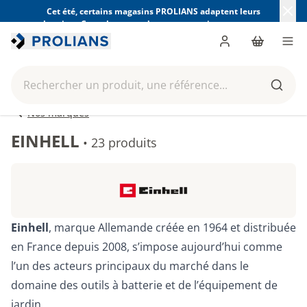
Cet été, certains magasins PROLIANS adaptent leurs
horaires. Consultez ceux de votre magasin avant votre
visite.
Trouver mon magasin
Me connecter
Panier
Men
Rechercher un produit, une référence...
Reche
Nos marques
EINHELL
•
23 produits
Einhell
, marque Allemande créée en 1964 et distribuée
en France depuis 2008, s’impose aujourd’hui comme
l’un des acteurs principaux du marché dans le
domaine des outils à batterie et de l’équipement de
jardin.