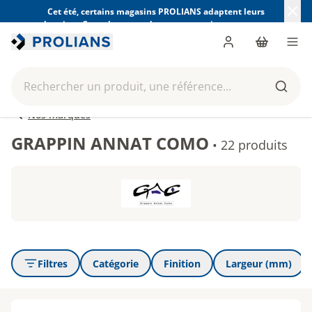
Cet été, certains magasins PROLIANS adaptent leurs
horaires. Consultez ceux de votre magasin avant votre
visite.
Trouver mon magasin
Me connecter
Panier
Men
Rechercher un produit, une référence...
Reche
Nos marques
GRAPPIN ANNAT COMO
•
22 produits
Filtres
Catégorie
Finition
Largeur (mm)