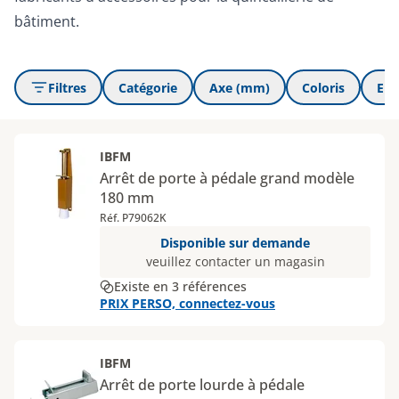
bâtiment.
Filtres
Catégorie
Axe (mm)
Coloris
Ent
IBFM
Arrêt de porte à pédale grand modèle
180 mm
Réf. P79062K
Disponible sur demande
veuillez contacter un magasin
Existe en 3 références
PRIX PERSO, connectez-vous
IBFM
Arrêt de porte lourde à pédale