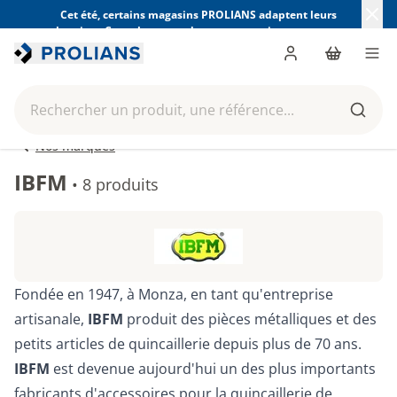
Cet été, certains magasins PROLIANS adaptent leurs
horaires. Consultez ceux de votre magasin avant votre
visite.
Trouver mon magasin
Me connecter
Panier
Men
Rechercher un produit, une référence...
Reche
Nos marques
IBFM
•
8 produits
Fondée en 1947, à Monza, en tant qu'entreprise
artisanale,
IBFM
produit des pièces métalliques et des
petits articles de quincaillerie depuis plus de 70 ans.
IBFM
est devenue aujourd'hui un des plus importants
fabricants d'accessoires pour la quincaillerie de