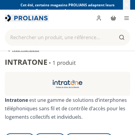
Cet été, certains magasins PROLIANS adaptent leurs
horaires. Consultez ceux de votre magasin avant votre
visite.
Trouver mon magasin
Me connecter
Panier
Men
Rechercher un produit, une référence...
Reche
Nos marques
INTRATONE
•
1 produit
Intratone
est une gamme de solutions d’interphones
téléphoniques sans fil et de contrôle d’accès pour les
logements collectifs et individuels.