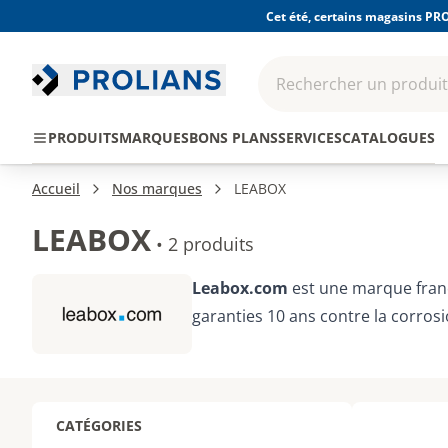
Cet été, certains magasins PRO
Rechercher un produit,
EPI - Protection
Outillage
Consomma
PRODUITS
MARQUES
BONS PLANS
SERVICES
CATALOGUES
individuelle
Accueil
Nos marques
LEABOX
LEABOX
•
2 produits
Leabox.com
est une marque franç
garanties 10 ans contre la corros
CATÉGORIES