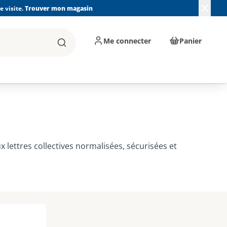
 visite.
Trouver mon magasin
Me connecter
Panier
Rechercher
, machines et
Plomberie, Sanitaire,
Équipements de
ents d'atelier
Chauffage, Climatisation
chantier
et Pompage
lettres collectives normalisées, sécurisées et