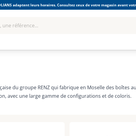
LIANS adaptent leurs horaires. Consultez ceux de votre magasin avant votre
 une référence...
Boulonnerie-visserie et
Soudage
bles
Quincaillerie
Fixations
équipem
aise du groupe RENZ qui fabrique en Moselle des boîtes aux 
ion, avec une large gamme de configurations et de coloris.