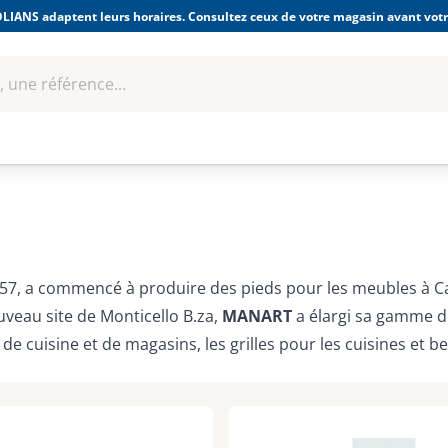
LIANS adaptent leurs horaires. Consultez ceux de votre magasin avant votre
 une référence...
Boulonnerie-visserie et
Soudage
bles
Quincaillerie
Fixations
équipem
957, a commencé à produire des pieds pour les meubles à C
veau site de Monticello B.za,
MANART
a élargi sa gamme de
de cuisine et de magasins, les grilles pour les cuisines et