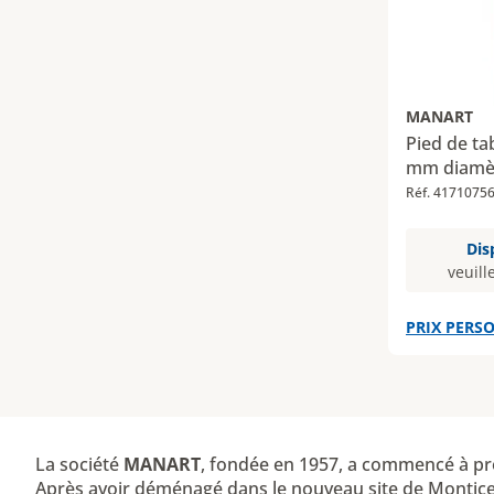
MANART
Pied de ta
mm diamèt
Réf. 4171075
Dis
veuill
PRIX PERSO
La société
MANART
, fondée en 1957, a commencé à pr
Après avoir déménagé dans le nouveau site de Montice