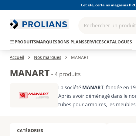
Cet été, certains magasins PRO
Rechercher un produit,
EPI - Protection
Outillage
Consomma
PRODUITS
MARQUES
BONS PLANS
SERVICES
CATALOGUES
individuelle
Accueil
Nos marques
MANART
MANART
•
4 produits
La société
MANART
, fondée en 1
Après avoir déménagé dans le nou
tubes pour armoires, les meubles 
CATÉGORIES