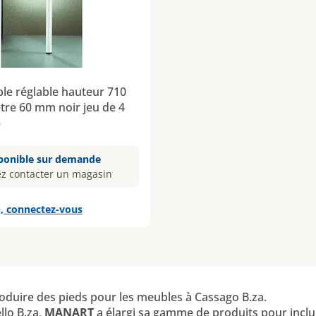
ble réglable hauteur 710
re 60 mm noir jeu de 4
6
ponible sur demande
ez contacter un magasin
, connectez-vous
oduire des pieds pour les meubles à Cassago B.za.
llo B.za,
MANART
a élargi sa gamme de produits pour inclur