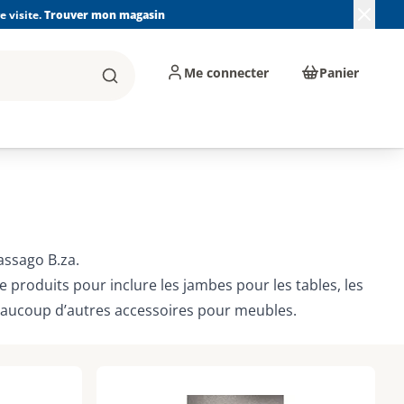
 visite.
Trouver mon magasin
Me connecter
Panier
Rechercher
, machines et
Plomberie, Sanitaire,
Équipements de
ents d'atelier
Chauffage, Climatisation
chantier
et Pompage
assago B.za.
 produits pour inclure les jambes pour les tables, les
 beaucoup d’autres accessoires pour meubles.