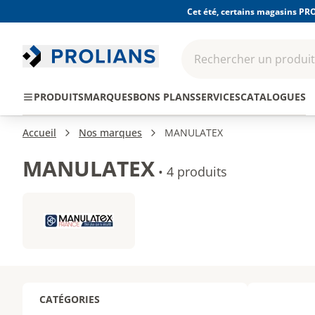
Cet été, certains magasins PRO
Rechercher un produit,
EPI - Protection
Outillage
Consomma
PRODUITS
MARQUES
BONS PLANS
SERVICES
CATALOGUES
individuelle
Accueil
Nos marques
MANULATEX
MANULATEX
•
4 produits
CATÉGORIES