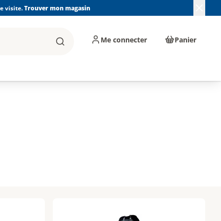
 visite.
Trouver mon magasin
Me connecter
Panier
Rechercher
, machines et
Plomberie, Sanitaire,
Équipements de
ents d'atelier
Chauffage, Climatisation
chantier
et Pompage