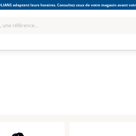
LIANS adaptent leurs horaires. Consultez ceux de votre magasin avant votre
 une référence...
Boulonnerie-visserie et
Soudage
bles
Quincaillerie
Fixations
équipem