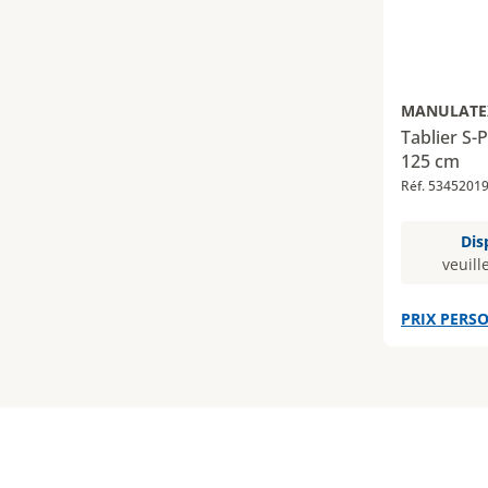
MANULATE
Tablier S-
125 cm
Réf. 5345201
Dis
veuill
PRIX PERSO