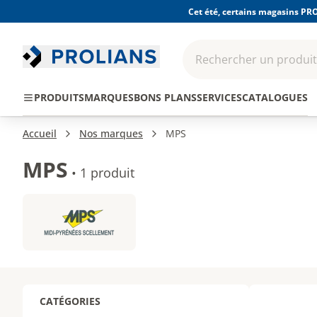
Cet été, certains magasins PRO
Rechercher un produit,
EPI - Protection
Outillage
Consomma
PRODUITS
MARQUES
BONS PLANS
SERVICES
CATALOGUES
individuelle
Accueil
Nos marques
MPS
MPS
•
1 produit
CATÉGORIES