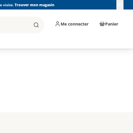
 visite.
Trouver mon magasin
Me connecter
Panier
Rechercher
, machines et
Plomberie, Sanitaire,
Équipements de
ents d'atelier
Chauffage, Climatisation
chantier
et Pompage