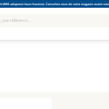
LIANS adaptent leurs horaires. Consultez ceux de votre magasin avant votre
 une référence...
Boulonnerie-visserie et
Soudage
bles
Quincaillerie
Fixations
équipem