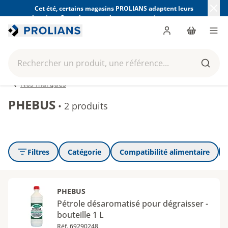
Cet été, certains magasins PROLIANS adaptent leurs
horaires. Consultez ceux de votre magasin avant votre
visite.
Trouver mon magasin
Me connecter
Panier
Men
Rechercher un produit, une référence...
Reche
Nos marques
PHEBUS
•
2 produits
Filtres
Catégorie
Compatibilité alimentaire
PHEBUS
Pétrole désaromatisé pour dégraisser -
bouteille 1 L
Réf. 69290248