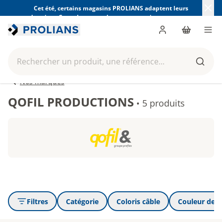
Cet été, certains magasins PROLIANS adaptent leurs
horaires. Consultez ceux de votre magasin avant votre
visite.
Trouver mon magasin
Me connecter
Panier
Men
Rechercher un produit, une référence...
Reche
Nos marques
QOFIL PRODUCTIONS
•
5 produits
Filtres
Catégorie
Coloris câble
Couleur de g