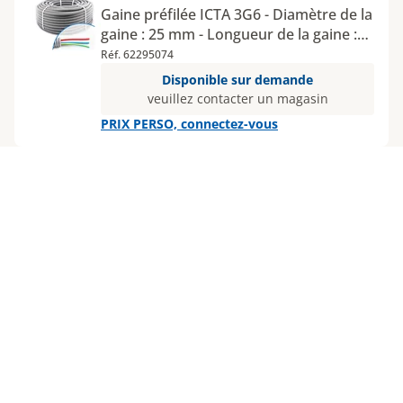
Gaine préfilée ICTA 3G6 - Diamètre de la
gaine : 25 mm - Longueur de la gaine :
50 m - 3 fils : rouge / bleu / vert jaune
Réf. 62295074
Disponible sur demande
veuillez contacter un magasin
PRIX PERSO, connectez-vous