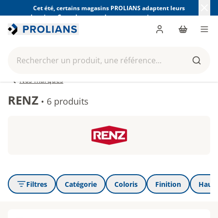
Cet été, certains magasins PROLIANS adaptent leurs
horaires. Consultez ceux de votre magasin avant votre
visite.
Trouver mon magasin
Me connecter
Panier
Men
Rechercher un produit, une référence...
Reche
Nos marques
RENZ
•
6 produits
Filtres
Catégorie
Coloris
Finition
Haut