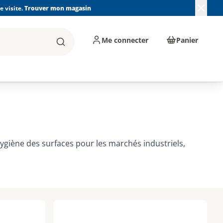
 visite.
Trouver mon magasin
Me connecter
Panier
Rechercher
, machines et
Plomberie, Sanitaire,
Équipements de
ents d'atelier
Chauffage, Climatisation
chantier
et Pompage
ygiène des surfaces pour les marchés industriels,