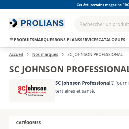
Cet été, certains magasins PRO
Rechercher un produit,
EPI - Protection
Outillage
Consomma
PRODUITS
MARQUES
BONS PLANS
SERVICES
CATALOGUES
individuelle
Accueil
Nos marques
SC JOHNSON PROFESSIONAL
SC JOHNSON PROFESSIONA
SC Johnson Professional®
fourni
tertiaires et santé.
CATÉGORIES