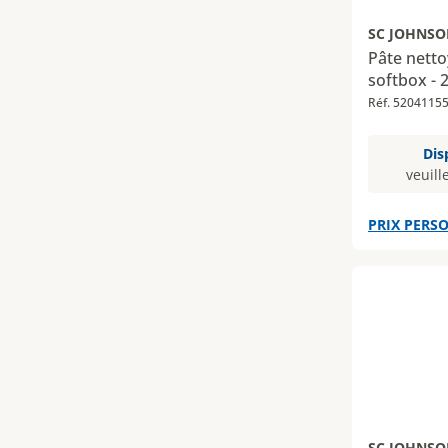
SC JOHNSO
Pâte nett
softbox - 2
Réf. 5204115
Dis
veuill
PRIX PERSO
SC JOHNSO