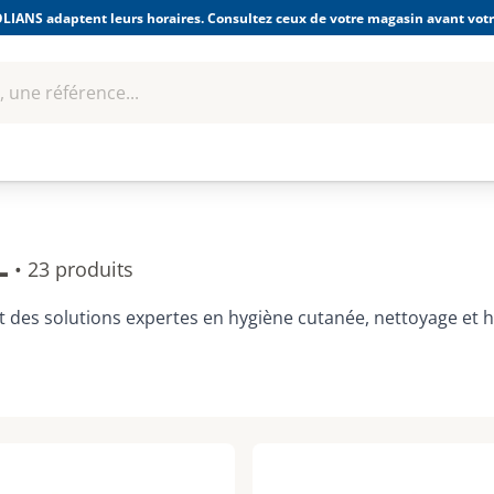
LIANS adaptent leurs horaires. Consultez ceux de votre magasin avant votre
 une référence...
Boulonnerie-visserie et
Soudage
bles
Quincaillerie
Fixations
équipem
L
•
23 produits
t des solutions expertes en hygiène cutanée, nettoyage et h