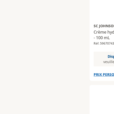
SC JOHNSO
Crème hyd
- 100 mL
Réf. 5967074
Dis
veuill
PRIX PERSO