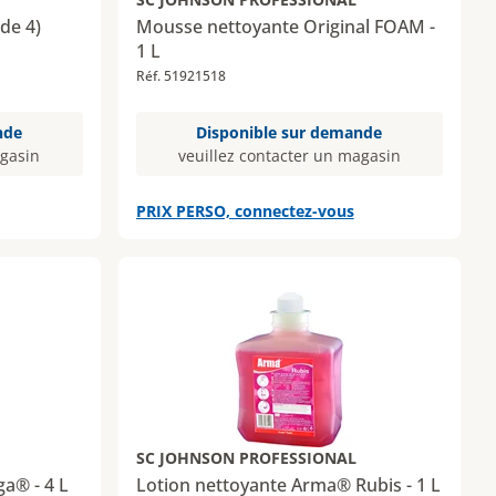
de 4)
Mousse nettoyante Original FOAM -
1 L
Réf. 51921518
nde
Disponible sur demande
agasin
veuillez contacter un magasin
PRIX PERSO, connectez-vous
SC JOHNSON PROFESSIONAL
a® - 4 L
Lotion nettoyante Arma® Rubis - 1 L