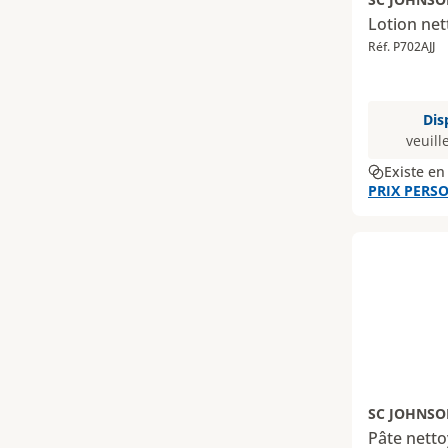
Lotion net
Réf. P702AJJ
Dis
veuill
Existe en
PRIX PERSO
SC JOHNSO
Pâte nett