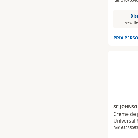
Réf. 5967064
Dis
veuill
PRIX PERSO
SC JOHNSO
Crème de 
Universal 
Réf. 6528505