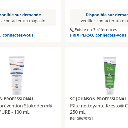
6
ponible sur demande
Disponible sur dema
ez contacter un magasin
veuillez contacter un m
Existe en 3 références
, connectez-vous
PRIX PERSO, connectez-vous
N PROFESSIONAL
SC JOHNSON PROFESSIONAL
prévention Stokoderm®
Pâte nettoyante Kresto® Cl
PURE - 100 mL
250 mL
3
Réf. 59670751