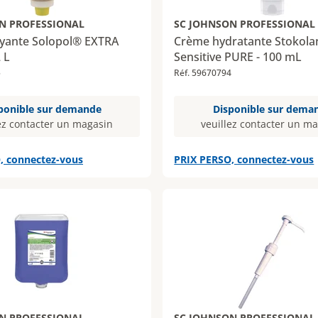
N PROFESSIONAL
SC JOHNSON PROFESSIONAL
oyante Solopol® EXTRA
Crème hydratante Stokol
 L
Sensitive PURE - 100 mL
5
Réf. 59670794
ponible sur demande
Disponible sur dema
ez contacter un magasin
veuillez contacter un m
, connectez-vous
PRIX PERSO, connectez-vous
N PROFESSIONAL
SC JOHNSON PROFESSIONAL