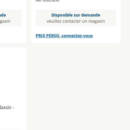
Réf. 63623830
nde
Disponible sur demande
agasin
veuillez contacter un magasin
PRIX PERSO, connectez-vous
assic -