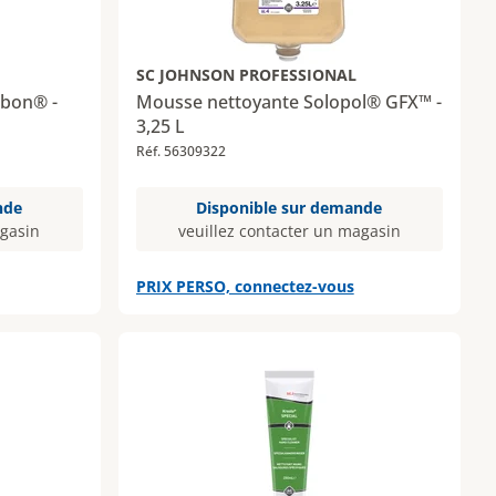
SC JOHNSON PROFESSIONAL
abon® -
Mousse nettoyante Solopol® GFX™ -
3,25 L
Réf. 56309322
nde
Disponible sur demande
agasin
veuillez contacter un magasin
PRIX PERSO, connectez-vous