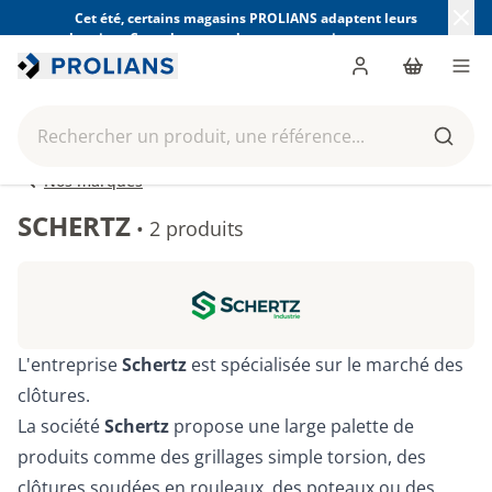
Cet été, certains magasins PROLIANS adaptent leurs
horaires. Consultez ceux de votre magasin avant votre
visite.
Trouver mon magasin
Me connecter
Panier
Men
Rechercher un produit, une référence...
Reche
Nos marques
SCHERTZ
•
2 produits
L'entreprise
Schertz
est spécialisée sur le marché des
clôtures.
La société
Schertz
propose une large palette de
produits comme des grillages simple torsion, des
clôtures soudées en rouleaux, des poteaux ou des