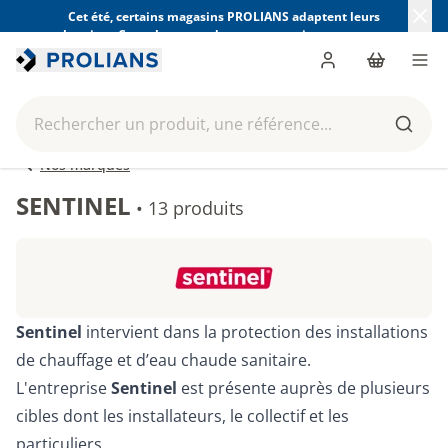
Cet été, certains magasins PROLIANS adaptent leurs
horaires. Consultez ceux de votre magasin avant votre
visite.
Trouver mon magasin
Me connecter
Panier
Men
Rechercher un produit, une référence...
Reche
Nos marques
SENTINEL
•
13 produits
Sentinel
intervient dans la protection des installations
de chauffage et d’eau chaude sanitaire.
L'entreprise
Sentinel
est présente auprès de plusieurs
cibles dont les installateurs, le collectif et les
particuliers.