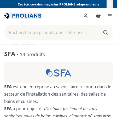
Cet été, certains magasins PROLIANS adaptent leurs
horaires. Consultez ceux de votre magasin avant votre
visite.
Trouver mon magasin
Me connecter
Panier
Men
Rechercher un produit, une référence...
Reche
Nos marques
SFA
•
14 produits
SFA
est une entreprise au savoir-faire reconnu dans le
secteur de l'installation des sanitaires, des salles de
bains et cuisines.
SFA
a pour objectif "
d’installer facilement de vrais
sanitaires, salles de bains, cuisines, n’importe où sans gros