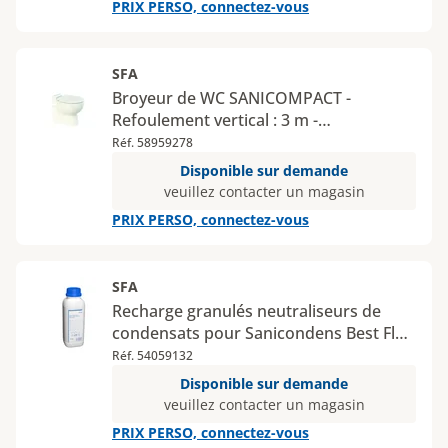
PRIX PERSO, connectez-vous
SFA
Broyeur de WC SANICOMPACT -
Refoulement vertical : 3 m -
Refoulement horizontal : 30 m -
Réf. 58959278
Nombre d'appareils raccordables : 1
Disponible sur demande
veuillez contacter un magasin
PRIX PERSO, connectez-vous
SFA
Recharge granulés neutraliseurs de
condensats pour Sanicondens Best Flat
et Sanineutral 1,2 kg
Réf. 54059132
Disponible sur demande
veuillez contacter un magasin
PRIX PERSO, connectez-vous