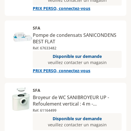
veuillez contacter un magasin
PRIX PERSO, connectez-vous
SFA
Pompe de condensats SANICONDENS
BEST FLAT
Réf. 67633482
Disponible sur demande
veuillez contacter un magasin
PRIX PERSO, connectez-vous
SFA
Broyeur de WC SANIBROYEUR UP -
Refoulement vertical : 4 m -
Refoulement horizontal : 100 m -
Réf. 61164499
Nombre d'appareils raccordables : 1
Disponible sur demande
veuillez contacter un magasin