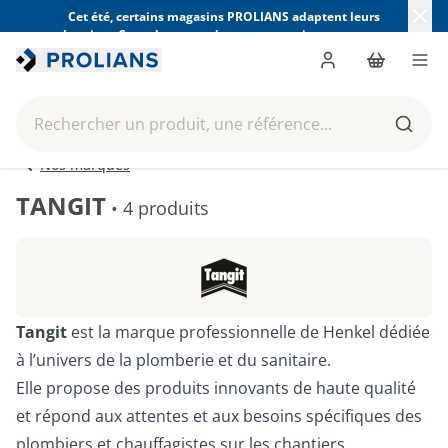
Cet été, certains magasins PROLIANS adaptent leurs
horaires. Consultez ceux de votre magasin avant votre
visite.
Trouver mon magasin
Me connecter
Panier
Men
Rechercher un produit, une référence...
Reche
Nos marques
TANGIT
•
4 produits
Tangit
est la marque professionnelle de Henkel dédiée
à l’univers de la plomberie et du sanitaire.
Elle propose des produits innovants de haute qualité
et répond aux attentes et aux besoins spécifiques des
plombiers et chauffagistes sur les chantiers.