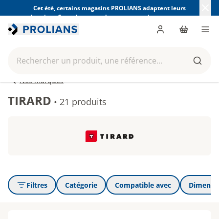
Cet été, certains magasins PROLIANS adaptent leurs
horaires. Consultez ceux de votre magasin avant votre
visite.
Trouver mon magasin
Me connecter
Panier
Men
Rechercher un produit, une référence...
Reche
Nos marques
TIRARD
•
21 produits
Filtres
Catégorie
Compatible avec
Dimensio