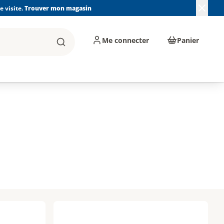
 visite.
Trouver mon magasin
Me connecter
Panier
Rechercher
, machines et
Plomberie, Sanitaire,
Équipements de
ents d'atelier
Chauffage, Climatisation
chantier
et Pompage