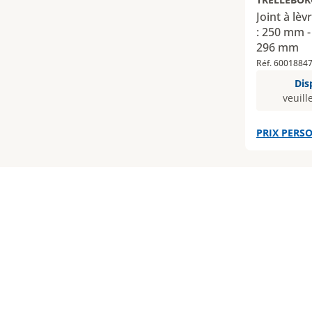
Joint à lè
: 250 mm -
296 mm
Réf. 6001884
Dis
veuill
PRIX PERSO