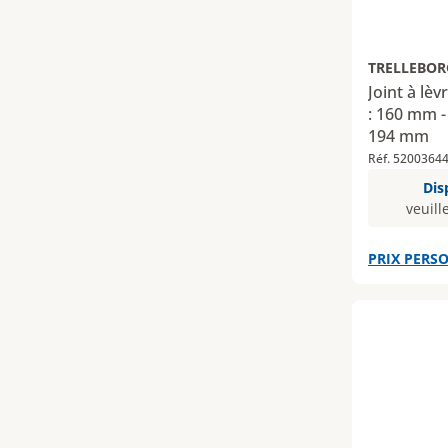
TRELLEBOR
Joint à lè
: 160 mm -
194 mm
Réf. 5200364
Dis
veuill
PRIX PERSO