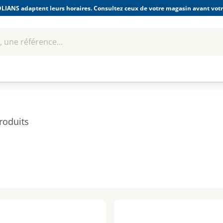
LIANS adaptent leurs horaires. Consultez ceux de votre magasin avant votre
 une référence...
Boulonnerie-visserie et
Soudage
bles
Quincaillerie
Fixations
équipem
roduits