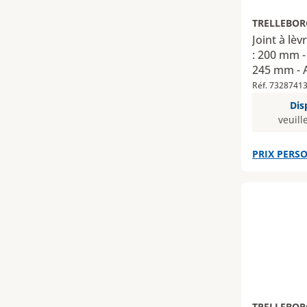
TRELLEBOR
Joint à lè
: 200 mm -
245 mm - A
Réf. 7328741
Dis
veuill
PRIX PERSO
TRELLEBOR