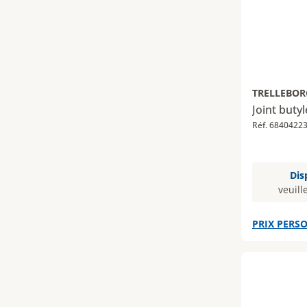
TRELLEBOR
Joint buty
Réf. 6840422
Dis
veuill
PRIX PERSO