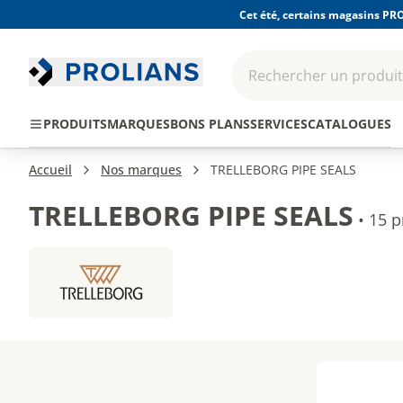
Cet été, certains magasins PRO
Rechercher un produit,
EPI - Protection
Outillage
Consomma
PRODUITS
MARQUES
BONS PLANS
SERVICES
CATALOGUES
individuelle
Accueil
Nos marques
TRELLEBORG PIPE SEALS
TRELLEBORG PIPE SEALS
•
15 p