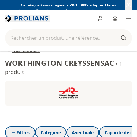
Cet été, certains magasins PROLIANS adaptent leurs
horaires. Consultez ceux de votre magasin avant votre
visite.
Trouver mon magasin
Me connecter
Panier
Men
Rechercher un produit, une référence...
Reche
Nos marques
WORTHINGTON CREYSSENSAC
•
1
produit
Filtres
Catégorie
Avec huile
Capacité de cuv