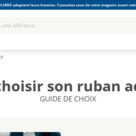
LIANS adaptent leurs horaires. Consultez ceux de votre magasin avant votre
 une référence...
Boulonnerie-visserie et
Soudage
bles
Quincaillerie
Fixations
équipem
if
choisir son ruban a
GUIDE DE CHOIX