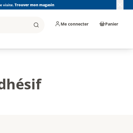
 visite.
Trouver mon magasin
Me connecter
Panier
Rechercher
, machines et
Plomberie, Sanitaire,
Équipements de
ents d'atelier
Chauffage, Climatisation
chantier
et Pompage
dhésif