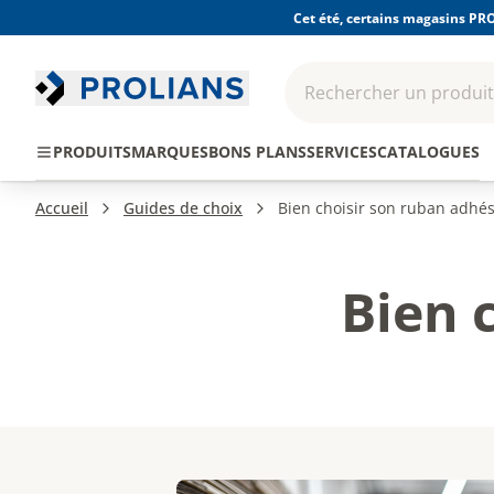
Cet été, certains magasins PRO
Rechercher un produit,
EPI - Protection
Outillage
Consomma
PRODUITS
MARQUES
BONS PLANS
SERVICES
CATALOGUES
individuelle
Accueil
Guides de choix
Bien choisir son ruban adhés
Bien 