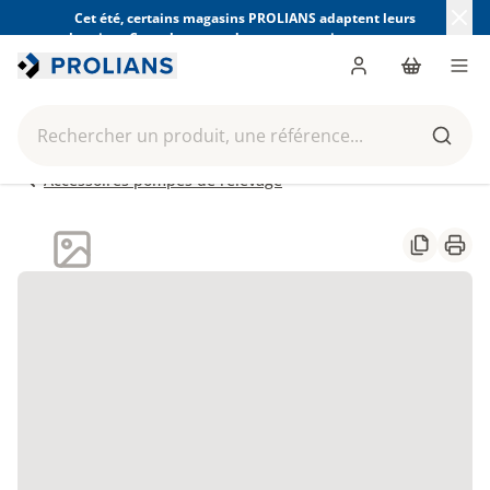
Cet été, certains magasins PROLIANS adaptent leurs
horaires. Consultez ceux de votre magasin avant votre
visite.
Trouver mon magasin
Me connecter
Panier
Men
Rechercher un produit, une référence...
Reche
Accessoires pompes de relevage
Partager
Impr