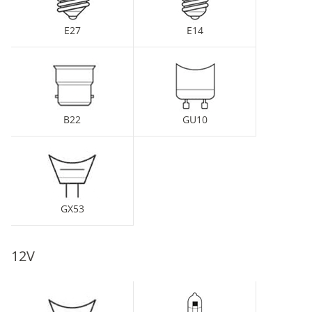
E27
E14
B22
GU10
GX53
12V