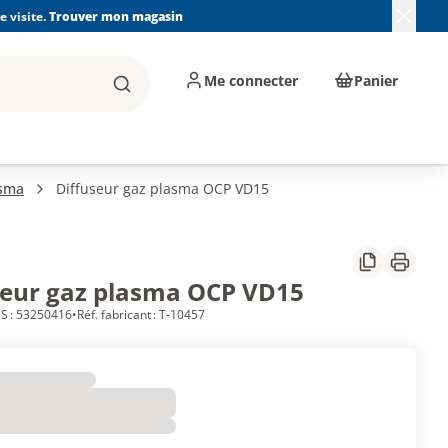
 visite.
Trouver mon magasin
Me connecter
Panier
Rechercher
, machines et
Plomberie, Sanitaire,
Équipements de
ents d'atelier
Chauffage, Climatisation
chantier
et Pompage
asma
Diffuseur gaz plasma OCP VD15
Partager
Imprim
seur gaz plasma OCP VD15
S : 53250416
•
Réf. fabricant : T-10457