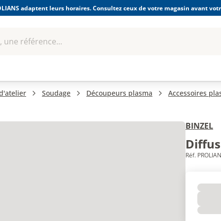
LIANS adaptent leurs horaires. Consultez ceux de votre magasin avant votre
 une référence...
Boulonnerie-visserie et
Soudage
bles
Quincaillerie
Fixations
équipem
'atelier
Soudage
Découpeurs plasma
Accessoires pl
BINZEL
Diffu
Réf. PROLIAN