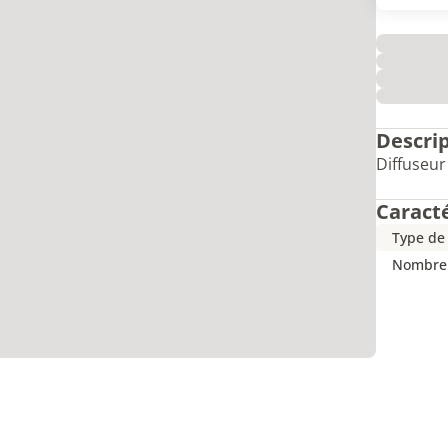
Descri
Diffuseu
Caract
Type de
Nombre 