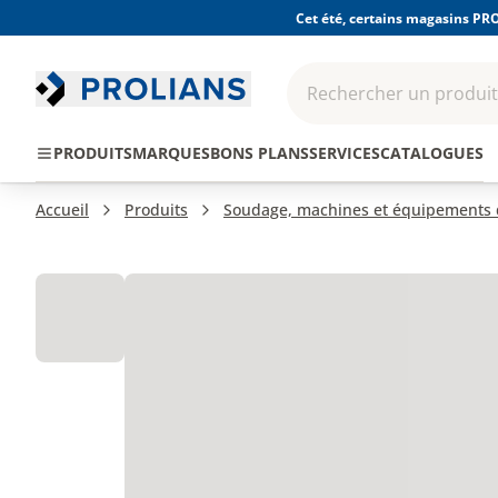
Cet été, certains magasins PRO
Rechercher un produit,
EPI - Protection
Outillage
Consomma
PRODUITS
MARQUES
BONS PLANS
SERVICES
CATALOGUES
individuelle
Accueil
Produits
Soudage, machines et équipements d