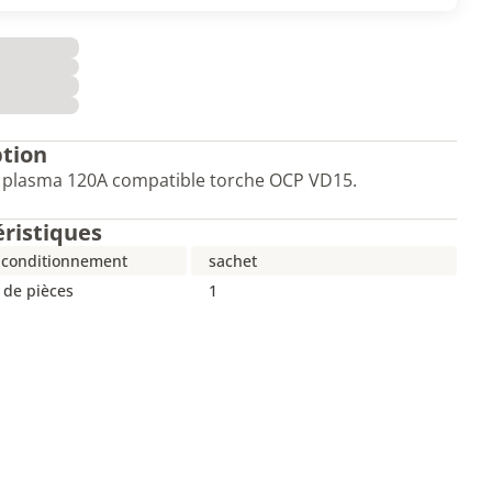
ption
r plasma 120A compatible torche OCP VD15.
éristiques
 conditionnement
sachet
de pièces
1