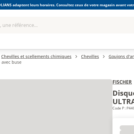
LIANS adaptent leurs horaires. Consultez ceux de votre magasin avant votre
 une référence...
Boulonnerie-visserie et
Soudage
bles
Quincaillerie
Fixations
équipem
Chevilles et scellements chimiques
Chevilles
Goujons d'a
 avec buse
FISCHER
Disqu
ULTRA
Code P : P4