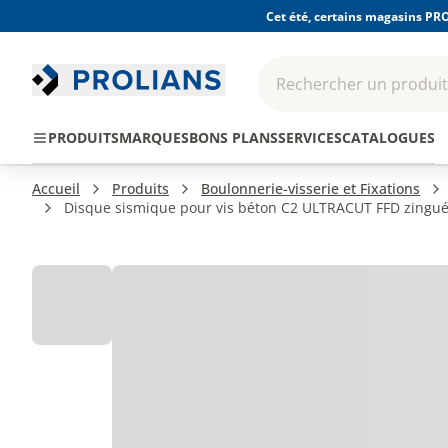
Cet été, certains magasins PRO
Rechercher un produit,
EPI - Protection
Outillage
Consomma
PRODUITS
MARQUES
BONS PLANS
SERVICES
CATALOGUES
individuelle
Accueil
Produits
Boulonnerie-visserie et Fixations
Disque sismique pour vis béton C2 ULTRACUT FFD zingué