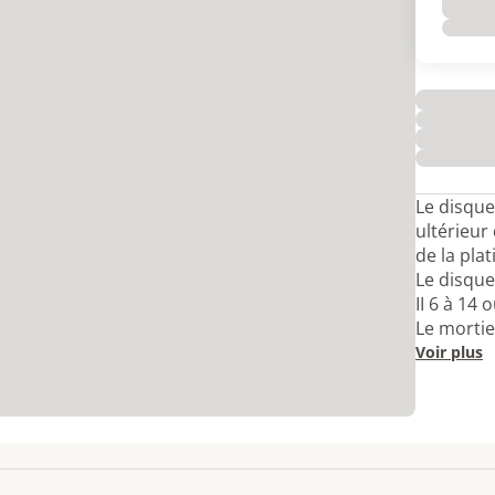
Le disque
ultérieur
de la plat
Le disque
II 6 à 14
Le mortier
Voir plus