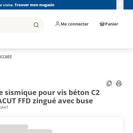
 visite.
Trouver mon magasin
Me connecter
Panier
Rechercher
, machines et
Plomberie, Sanitaire,
Équipements de
ents d'atelier
Chauffage, Climatisation
chantier
et Pompage
ncrage
Partager
Imprim
e sismique pour vis béton C2
CUT FFD zingué avec buse
4OAAT