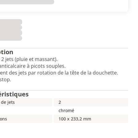
ption
2 jets (pluie et massant).
nticalcaire à picots souples.
t des jets par rotation de la tête de la douchette.
stop.
éristiques
de jets
2
chromé
ons
100 x 233,2 mm