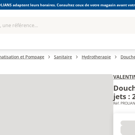
LIANS adaptent leurs horaires. Consultez ceux de votre magasin avant votre
 une référence...
Boulonnerie-visserie et
Soudage
bles
Quincaillerie
Fixations
équipem
imatisation et Pompage
Sanitaire
Hydrotherapie
Douche
VALENTI
Douch
jets : 
Réf. PROLIAN