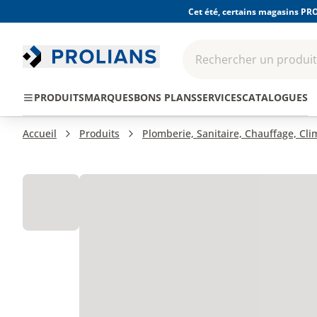
Cet été, certains magasins PRO
Rechercher un produit,
EPI - Protection
Outillage
Consomma
PRODUITS
MARQUES
BONS PLANS
SERVICES
CATALOGUES
individuelle
Accueil
Produits
Plomberie, Sanitaire, Chauffage, Cl