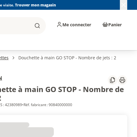
 visite.
Trouver mon magasin
Me connecter
Panier
Rechercher
, machines et
Plomberie, Sanitaire,
Équipements de
ents d'atelier
Chauffage, Climatisation
chantier
et Pompage
ttes
Douchette à main GO STOP - Nombre de jets : 2
N
Partager
Imprim
ette à main GO STOP - Nombre de
2
S : 42380989
•
Réf. fabricant : 90840000000