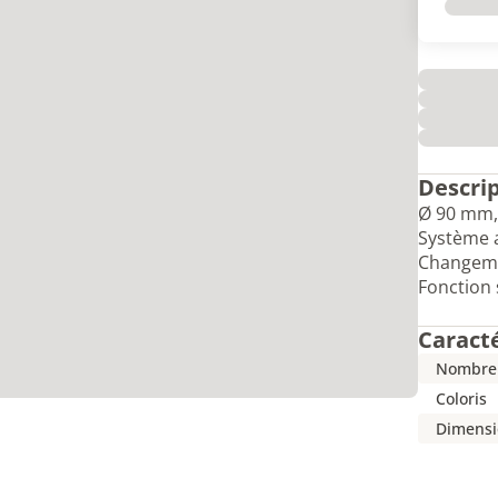
Descri
Ø 90 mm, 
Système a
Changemen
Fonction 
Caract
Nombre 
Coloris
Dimensi