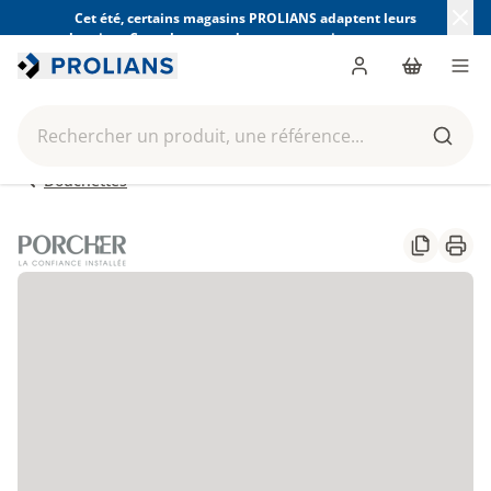
Cet été, certains magasins PROLIANS adaptent leurs
horaires. Consultez ceux de votre magasin avant votre
visite.
Trouver mon magasin
Me connecter
Panier
Men
Rechercher un produit, une référence...
Reche
Douchettes
Partager
Impr