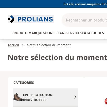
Cet été, certains magasins PRO
Rechercher un produit,
EPI - Protection
Outillage
Consomma
PRODUITS
MARQUES
BONS PLANS
SERVICES
CATALOGUES
individuelle
Accueil
Notre sélection du moment
Notre sélection du momen
CATÉGORIES
EPI - PROTECTION
INDIVIDUELLE