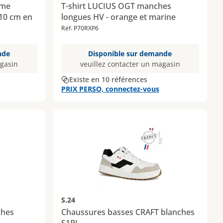
rme
T-shirt LUCIUS OGT manches
 10 cm en
longues HV - orange et marine
Réf. P70RXP6
nde
Disponible sur demande
agasin
veuillez contacter un magasin
Existe en 10 références
PRIX PERSO, connectez-vous
S.24
ches
Chaussures basses CRAFT blanches