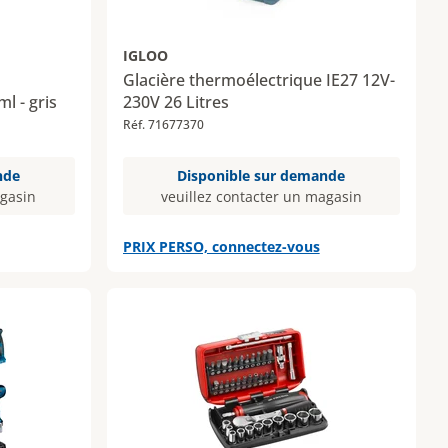
IGLOO
Glacière thermoélectrique IE27 12V-
l - gris
230V 26 Litres
Réf. 71677370
nde
Disponible sur demande
agasin
veuillez contacter un magasin
PRIX PERSO, connectez-vous