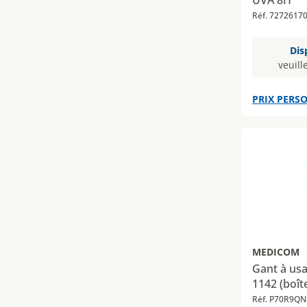
UVA 8H
Réf. 7272617
Dis
veuill
PRIX PERSO
MEDICOM
Gant à usa
1142 (boît
Réf. P70R9QN