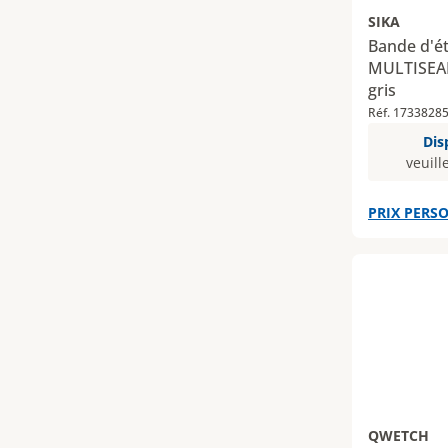
SIKA
Bande d'é
MULTISEAL
gris
Réf. 1733828
Dis
veuill
PRIX PERSO
QWETCH