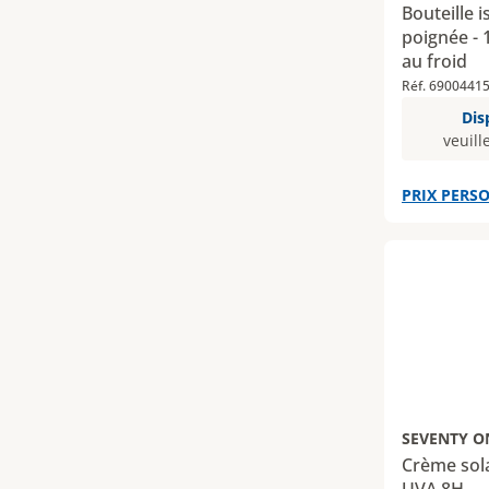
Bouteille 
poignée - 
au froid
Réf. 6900441
Dis
veuill
PRIX PERSO
SEVENTY O
Crème sol