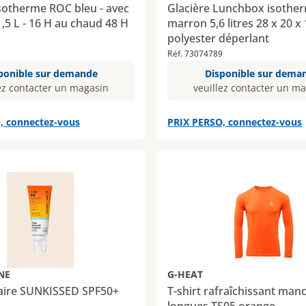
isotherme ROC bleu - avec
Glacière Lunchbox isothe
1,5 L - 16 H au chaud 48 H
marron 5,6 litres 28 x 20 x
polyester déperlant
5
Réf. 73074789
ponible sur demande
Disponible sur dema
ez contacter un magasin
veuillez contacter un m
, connectez-vous
PRIX PERSO, connectez-vous
NE
G-HEAT
aire SUNKISSED SPF50+
T-shirt rafraîchissant man