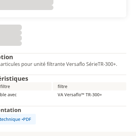
ption
particules pour unité filtrante Versaflo SérieTR-300+.
éristiques
filtre
filtre
ble avec
VA Versaflo™ TR-300+
ntation
 technique
•
PDF