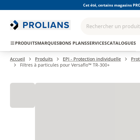
Cet été, certains magasins PRO
Rechercher un produit,
EPI - Protection
Outillage
Consomma
PRODUITS
MARQUES
BONS PLANS
SERVICES
CATALOGUES
individuelle
Accueil
Produits
EPI - Protection individuelle
Prot
Filtres à particules pour Versaflo™ TR-300+