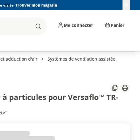
 visite.
Trouver mon magasin
Me connecter
Panier
Rechercher
, machines et
Plomberie, Sanitaire,
Équipements de
ents d'atelier
Chauffage, Climatisation
chantier
et Pompage
et adduction d'air
Systèmes de ventilation assistée
Partager
Imprim
s à particules pour Versaflo™ TR-
2LVT