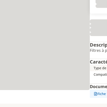
Descri
Filtres à 
Caract
Type de 
Compati
Docume
Fiche