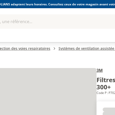
LIANS adaptent leurs horaires. Consultez ceux de votre magasin avant votre
 une référence...
Boulonnerie-visserie et
Soudage
bles
Quincaillerie
Fixations
équipem
ection des voies respiratoires
Systèmes de ventilation assistée 
3M
Filtre
300+
Code P : P70