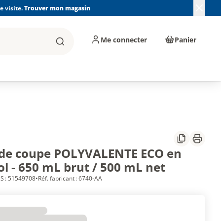
 visite.
Trouver mon magasin
Me connecter
Panier
Rechercher
, machines et
Plomberie, Sanitaire,
Équipements de
ents d'atelier
Chauffage, Climatisation
chantier
et Pompage
Partager
Imprim
 de coupe POLYVALENTE ECO en
l - 650 mL brut / 500 mL net
S : 51549708
•
Réf. fabricant : 6740-AA