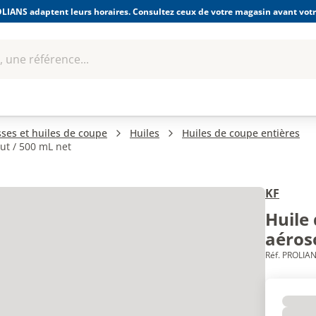
LIANS adaptent leurs horaires. Consultez ceux de votre magasin avant votre
 une référence...
Boulonnerie-visserie et
Soudage
bles
Quincaillerie
Fixations
équipem
isses et huiles de coupe
Huiles
Huiles de coupe entières
ut / 500 mL net
KF
Huile
aéroso
Réf. PROLIAN