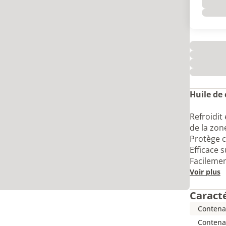
Huile de
Refroidit
de la zone
Protège c
Efficace s
Facileme
Voir plus
Caract
Contena
Contena